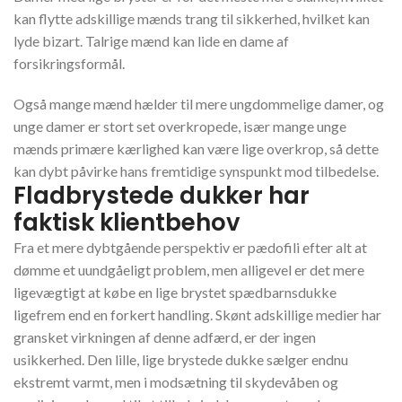
kan flytte adskillige mænds trang til sikkerhed, hvilket kan
lyde bizart. Talrige mænd kan lide en dame af
forsikringsformål.
Også mange mænd hælder til mere ungdommelige damer, og
unge damer er stort set overkropede, især mange unge
mænds primære kærlighed kan være lige overkrop, så dette
kan dybt påvirke hans fremtidige synspunkt mod tilbedelse.
Fladbrystede dukker har
faktisk klientbehov
Fra et mere dybtgående perspektiv er pædofili efter alt at
dømme et uundgåeligt problem, men alligevel er det mere
ligevægtigt at købe en lige brystet spædbarnsdukke
ligefrem end en forkert handling. Skønt adskillige medier har
gransket virkningen af denne adfærd, er der ingen
usikkerhed. Den lille, lige brystede dukke sælger endnu
ekstremt varmt, men i modsætning til skydevåben og