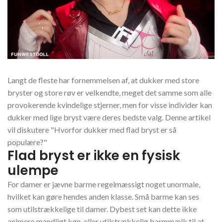
Langt de fleste har fornemmelsen af, at dukker med store
bryster og store røv er velkendte, meget det samme som alle
provokerende kvindelige stjerner, men for visse individer kan
dukker med lige bryst være deres bedste valg. Denne artikel
vil diskutere "Hvorfor dukker med flad bryst er så
populære?"
Flad bryst er ikke en fysisk
ulempe
For damer er jævne barme regelmæssigt noget unormale,
hvilket kan gøre hendes anden klasse. Små barme kan ses
som utilstrækkelige til damer. Dybest set kan dette ikke
animere mandligt køn, eller utilstrækkelig barmmælk til at