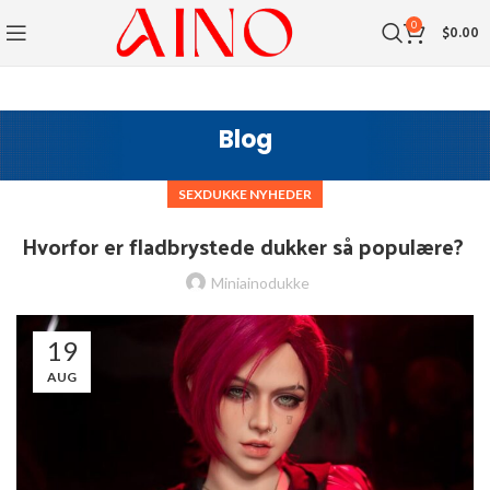
0
$
0.00
Blog
SEXDUKKE NYHEDER
Hvorfor er fladbrystede dukker så populære?
Miniainodukke
19
AUG